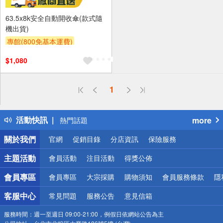
63.5x8k安全自動開收傘(款式隨
機出貨)
專館(800免基本運費)
$1,080
偏遠地區配送
1
詐騙網頁！請小心！
得獎公告
活動快訊
more
熱門話題
銀行優惠
關於我們
官網
促銷目錄
分店資訊
保險服務
偏遠地區配送
詐騙網頁！請小心！
主題活動
會員活動
注目活動
得獎公佈
會員專區
會員專區
大宗採購
購物須知
會員服務條款
隱
客服中心
常見問題
服務公告
意見信箱
服務時間：
週一至週日 09:00-21:00，例假日依網站公告為主