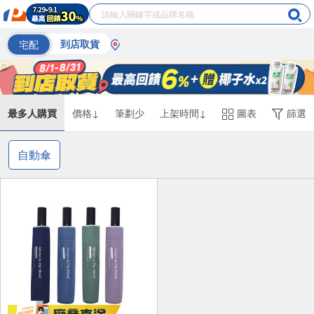
宅配
到店取貨
最多人購買
價格↓
筆劃少
上架時間↓
圖表
篩選
自動傘