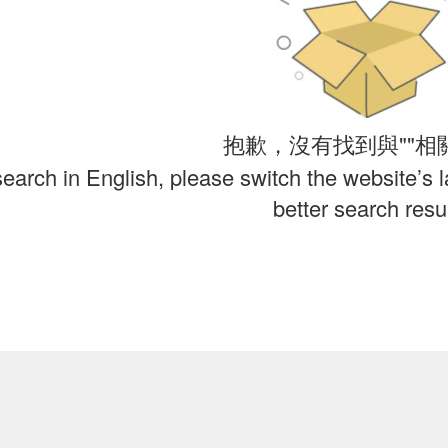
抱歉，沒有找到與""相
search in English, please switch the website’s 
better search resul