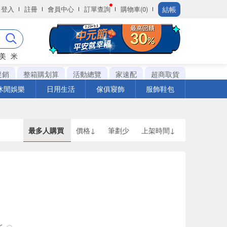
結帳
登入
註冊
會員中心
訂單查詢
購物車(0)
美
米
促銷
整箱購划算
活動總覽
家速配
超商取貨
休閒娛樂
日用生活
傢俱寢飾
服飾鞋包
最多人購買
價格↓
筆劃少
上架時間↓