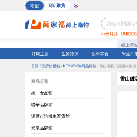
宅配
到店取貨
中元拜拜
UNIDES
海苔
巧克力
罐頭
線上商
好康主題
生鮮冷凍
飲料零食
米油沖
首頁
/ 品牌旗艦館
/ KEYWAY聯府品牌館
/ 雪山磁吸式雙開收納櫃
雪山磁
商品分類
統一食品館
聯華品牌館
源豐行汽機車百貨館
光泉品牌館