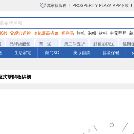
萬家福服務
PROSPERITY PLAZA APP下載
IGN
父親節送禮
冷氣最高省萬
福利品
餅乾
泡麵
飲料
中元拜拜
義
衛生紙
城
品牌旗艦館
買一送一
第二件五折
點數加碼送
檔期
泡
生活家電
熱門3C
美妝個清
嬰童保健
吸式雙開收納櫃