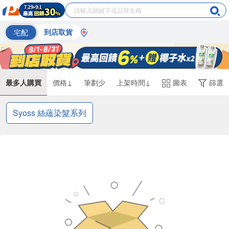
宅配
到店取貨
最多人購買
價格↓
筆劃少
上架時間↓
圖表
篩選
Syoss 絲蘊染髮系列