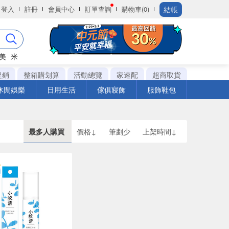
結帳
登入
註冊
會員中心
訂單查詢
購物車(0)
美
米
促銷
整箱購划算
活動總覽
家速配
超商取貨
休閒娛樂
日用生活
傢俱寢飾
服飾鞋包
最多人購買
價格↓
筆劃少
上架時間↓