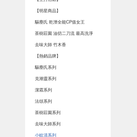
【明星商品】
驅塵氏 乾溼全能CP值女王
茶樹莊園 油切二刀流 最高洗淨
去味大師 竹木香
【熱銷品牌】
驅塵氏系列
克潮靈系列
潔霜系列
法頌系列
茶樹莊園系列
去味大師系列
小蚊清系列