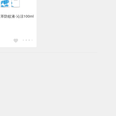
萃防蚊液-沁涼100ml