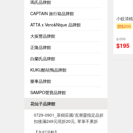
瑪氏品牌館
CAPTAIN 旅行箱品牌館
小蚊清植
ATTA x Vero&Nique 品牌館
贈$200
大振豐品牌館
$ 209
$195
正隆品牌館
白蘭氏品牌館
KUKU酷咕鴨品牌館
樂事品牌館
SAMPO聲寶品牌館
花仙子品牌館
0729-0901_茶樹莊園/克潮靈指定品折
扣後滿249元現折20元, 單筆不累折
【主打活動】