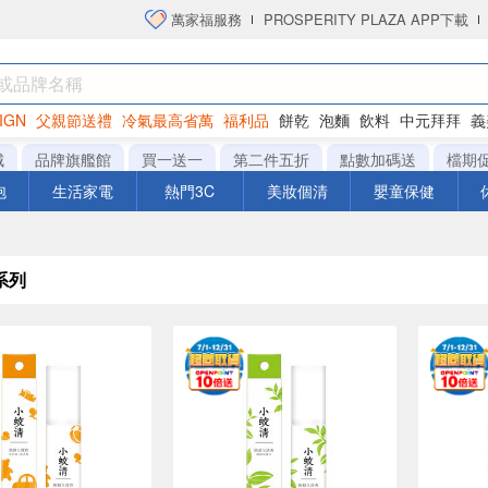
萬家福服務
PROSPERITY PLAZA APP下載
IGN
父親節送禮
冷氣最高省萬
福利品
餅乾
泡麵
飲料
中元拜拜
義
衛生紙
城
品牌旗艦館
買一送一
第二件五折
點數加碼送
檔期
泡
生活家電
熱門3C
美妝個清
嬰童保健
系列