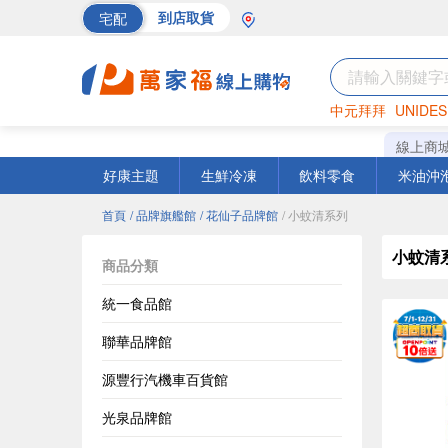
宅配
到店取貨
中元拜拜
UNIDES
海苔
巧克力
罐頭
線上商
好康主題
生鮮冷凍
飲料零食
米油沖
首頁
/ 品牌旗艦館
/ 花仙子品牌館
/ 小蚊清系列
小蚊清
商品分類
統一食品館
聯華品牌館
源豐行汽機車百貨館
光泉品牌館