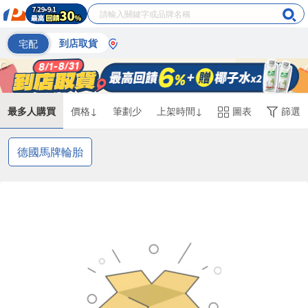
宅配
到店取貨
最多人購買
價格↓
筆劃少
上架時間↓
圖表
篩選
德國馬牌輪胎