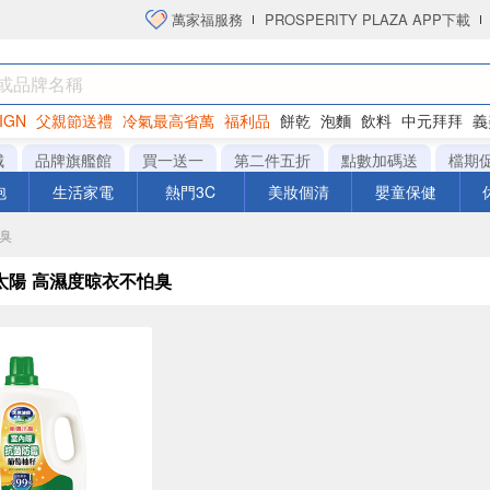
萬家福服務
PROSPERITY PLAZA APP下載
IGN
父親節送禮
冷氣最高省萬
福利品
餅乾
泡麵
飲料
中元拜拜
義
衛生紙
城
品牌旗艦館
買一送一
第二件五折
點數加碼送
檔期
泡
生活家電
熱門3C
美妝個清
嬰童保健
怕臭
太陽 高濕度晾衣不怕臭