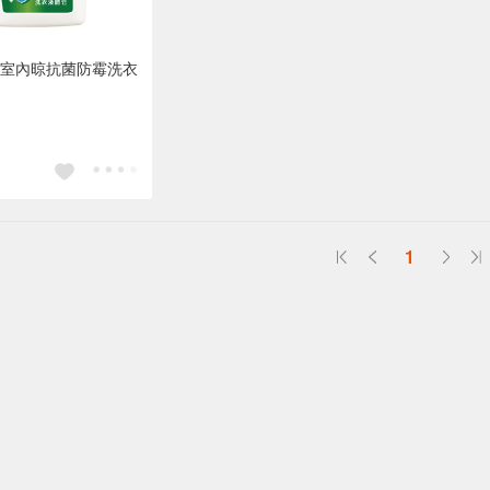
室內晾抗菌防霉洗衣
1