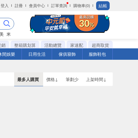
結帳
登入
註冊
會員中心
訂單查詢
購物車(0)
美
米
促銷
整箱購划算
活動總覽
家速配
超商取貨
休閒娛樂
日用生活
傢俱寢飾
服飾鞋包
最多人購買
價格↓
筆劃少
上架時間↓