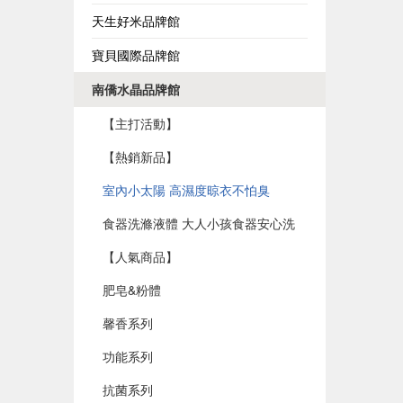
天生好米品牌館
寶貝國際品牌館
南僑水晶品牌館
【主打活動】
【熱銷新品】
室內小太陽 高濕度晾衣不怕臭
食器洗滌液體 大人小孩食器安心洗
【人氣商品】
肥皂&粉體
馨香系列
功能系列
抗菌系列