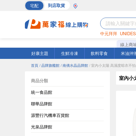
宅配
到店取貨
中元拜拜
UNIDES
海苔
巧克力
罐頭
線上商
好康主題
生鮮冷凍
飲料零食
米油沖
首頁
/ 品牌旗艦館
/ 南僑水晶品牌館
/ 室內小太陽 高濕度晾衣不
室內小
商品分類
統一食品館
聯華品牌館
源豐行汽機車百貨館
光泉品牌館