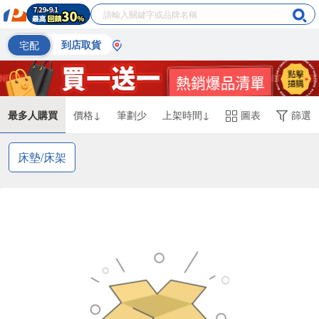
宅配
到店取貨
最多人購買
價格↓
筆劃少
上架時間↓
圖表
篩選
床墊/床架