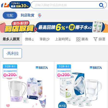
宅配
到店取貨
最多人購買
價格↓
筆劃少
上架時間↓
圖表
篩選
-馬利拉