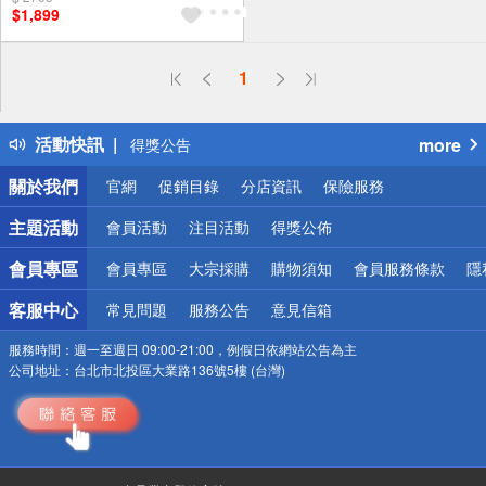
$1,899
1
偏遠地區配送
詐騙網頁！請小心！
得獎公告
活動快訊
more
熱門話題
銀行優惠
關於我們
官網
促銷目錄
分店資訊
保險服務
偏遠地區配送
詐騙網頁！請小心！
主題活動
會員活動
注目活動
得獎公佈
會員專區
會員專區
大宗採購
購物須知
會員服務條款
隱
客服中心
常見問題
服務公告
意見信箱
服務時間：
週一至週日 09:00-21:00，例假日依網站公告為主
公司地址：
台北市北投區大業路136號5樓 (台灣)