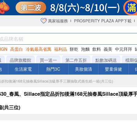
萬家福服務
PROSPERITY PLAZA APP下載
IGN
高蛋白
冷氣最高省萬
福利品
餅乾
泡麵
飲料
義美
中元拜拜
咖啡
城
品牌旗艦館
買一送一
第二件五折
點數加碼送
檔期
泡
生活家電
熱門3C
美妝個清
嬰童保健
ce指定品折扣後滿168元抽春風Sillace頂級厚手三層抽取式衛生紙一箱(共三位)​
-0630_春風、Sillace指定品折扣後滿168元抽春風Sillace頂
(共三位)​