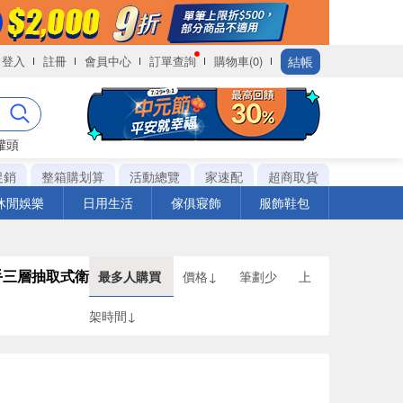
結帳
登入
註冊
會員中心
訂單查詢
購物車(0)
罐頭
促銷
整箱購划算
活動總覽
家速配
超商取貨
休閒娛樂
日用生活
傢俱寢飾
服飾鞋包
級厚手三層抽取式衛
最多人購買
價格↓
筆劃少
上
架時間↓