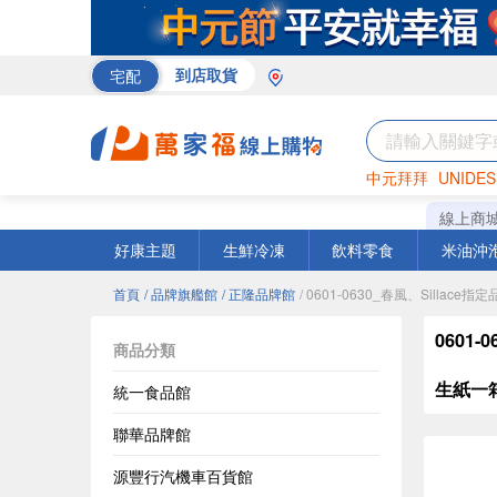
宅配
到店取貨
中元拜拜
UNIDES
米
巧克力
衛生紙
線上商
好康主題
生鮮冷凍
飲料零食
米油沖
首頁
/ 品牌旗艦館
/ 正隆品牌館
/ 0601-0630_春風、Silla
0601
商品分類
生紙一箱
統一食品館
聯華品牌館
源豐行汽機車百貨館