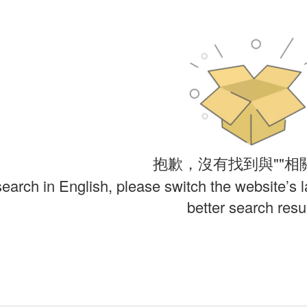
抱歉，沒有找到與""相
search in English, please switch the website’s 
better search resul