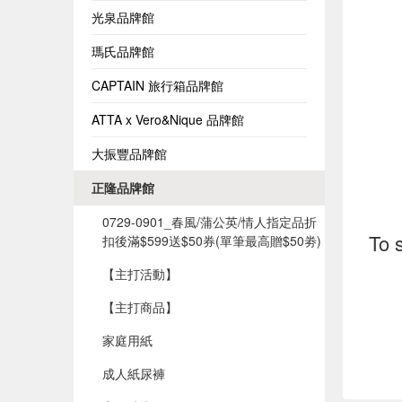
光泉品牌館
瑪氏品牌館
CAPTAIN 旅行箱品牌館
ATTA x Vero&Nique 品牌館
大振豐品牌館
正隆品牌館
0729-0901_春風/蒲公英/情人指定品折
To 
扣後滿$599送$50券(單筆最高贈$50劵)​
【主打活動】
【主打商品】
家庭用紙
成人紙尿褲