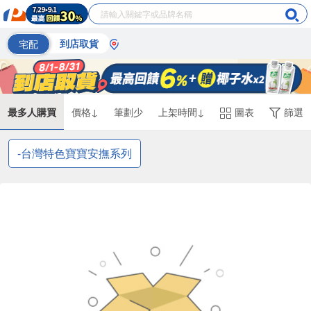
宅配
到店取貨
最多人購買
價格↓
筆劃少
上架時間↓
圖表
篩選
-台灣特色寶寶安撫系列