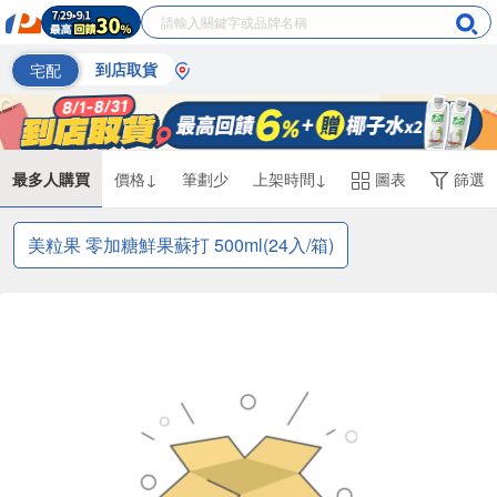
宅配
到店取貨
最多人購買
價格↓
筆劃少
上架時間↓
圖表
篩選
美粒果 零加糖鮮果蘇打 500ml(24入/箱)