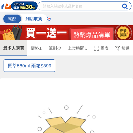
宅配
到店取貨
最多人購買
價格↓
筆劃少
上架時間↓
圖表
篩選
原萃580ml 兩箱$899