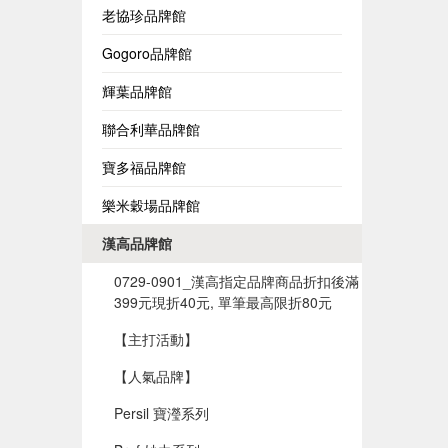
老協珍品牌館
Gogoro品牌館
輝葉品牌館
聯合利華品牌館
寶多福品牌館
樂米穀場品牌館
漢高品牌館
0729-0901_漢高指定品牌商品折扣後滿
399元現折40元, 單筆最高限折80元
【主打活動】
【人氣品牌】
Persil 寶瀅系列