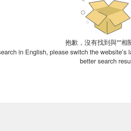
抱歉，沒有找到與""相
search in English, please switch the website’s 
better search resul