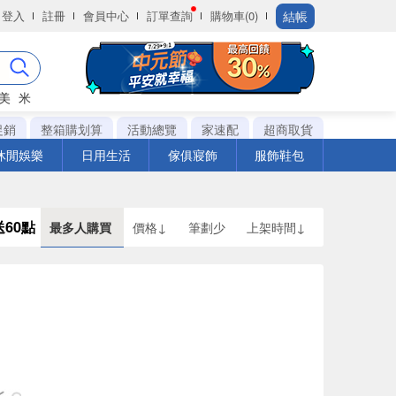
結帳
登入
註冊
會員中心
訂單查詢
購物車(0)
美
米
促銷
整箱購划算
活動總覽
家速配
超商取貨
休閒娛樂
日用生活
傢俱寢飾
服飾鞋包
送60點
最多人購買
價格↓
筆劃少
上架時間↓