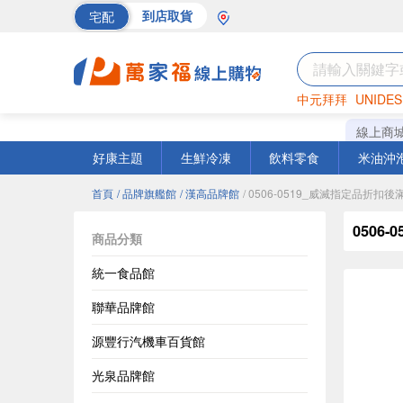
宅配
到店取貨
中元拜拜
UNIDES
巧克力
罐頭
海苔
線上商
好康主題
生鮮冷凍
飲料零食
米油沖
首頁
/ 品牌旗艦館
/ 漢高品牌館
/ 0506-0519_威滅指定品折扣後
0506
商品分類
統一食品館
聯華品牌館
源豐行汽機車百貨館
光泉品牌館