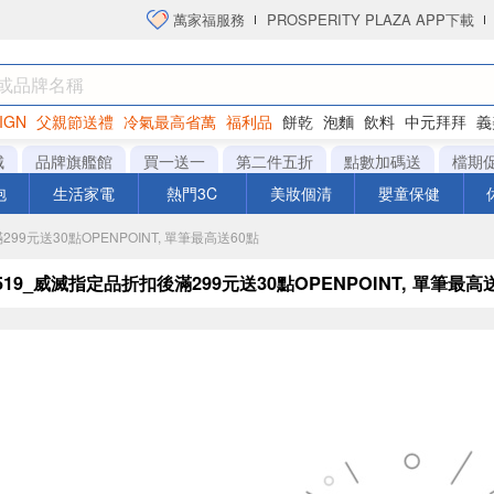
萬家福服務
PROSPERITY PLAZA APP下載
IGN
父親節送禮
冷氣最高省萬
福利品
餅乾
泡麵
飲料
中元拜拜
義
洋芋片
城
品牌旗艦館
買一送一
第二件五折
點數加碼送
檔期
泡
生活家電
熱門3C
美妝個清
嬰童保健
滿299元送30點OPENPOINT, 單筆最高送60點
-0519_威滅指定品折扣後滿299元送30點OPENPOINT, 單筆最高