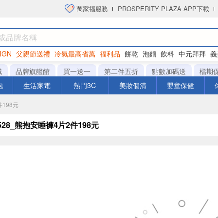
萬家福服務
PROSPERITY PLAZA APP下載
IGN
父親節送禮
冷氣最高省萬
福利品
餅乾
泡麵
飲料
中元拜拜
義
衛生紙
城
品牌旗艦館
買一送一
第二件五折
點數加碼送
檔期
泡
生活家電
熱門3C
美妝個清
嬰童保健
198元​
0528_熊抱安睡褲4片2件198元​