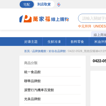
宅配
到店取貨
中元拜拜
UNIDES
海苔
巧克力
罐頭
線上商
好康主題
生鮮冷凍
飲料零食
米油沖
首頁
/ 品牌旗艦館
/ 好自在品牌館
/ 0422-0528_熊抱安睡褲4片2件
0422-
商品分類
統一食品館
聯華品牌館
源豐行汽機車百貨館
光泉品牌館