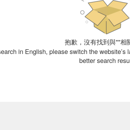
抱歉，沒有找到與""相
search in English, please switch the website’s 
better search resul