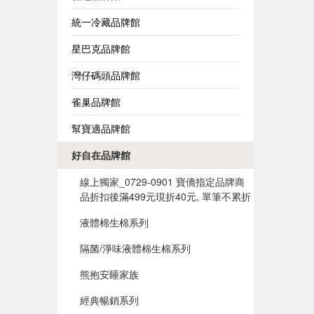
統一冷藏品牌館
星巴克品牌館
灣仔碼頭品牌館
雀巢品牌館
幫寶適品牌館
好自在品牌館
線上獨家_0729-0901 寶僑指定品牌商
品折扣後滿499元現折40元, 單筆不累折
液體棉生棉系列
隔菌/淨味液體棉生棉系列
熊抱安睡家族
經典暢銷系列