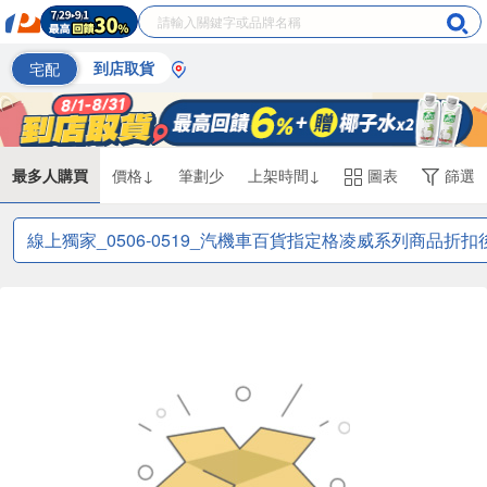
宅配
到店取貨
最多人購買
價格↓
筆劃少
上架時間↓
圖表
篩選
線上獨家_0506-0519_汽機車百貨指定格凌威系列商品折扣後滿